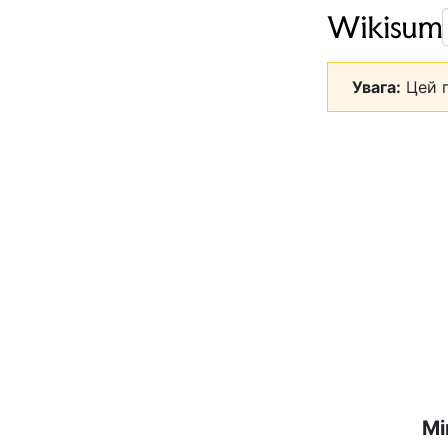
Увага:
Цей п
Мі