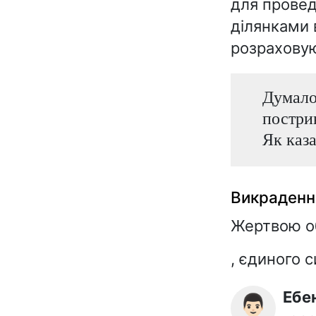
для провед
ділянками 
розраховую
Думало
пострив
Як каза
Викрадення
Жертвою о
, єдиного 
Еб
👨🏻‍💼