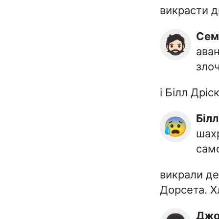
викрасти д
Сем
🧔🏻
ава
зло
і Білл Дріс
Біл
😰
шахр
сам
викрали де
Дорсета. 
Дж