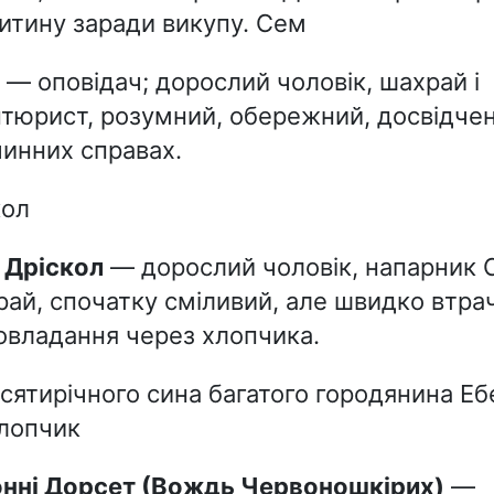
итину заради викупу. Сем
— оповідач; дорослий чоловік, шахрай і
нтюрист, розумний, обережний, досвідчен
чинних справах.
кол
л Дріскол
— дорослий чоловік, напарник 
ай, спочатку сміливий, але швидко втра
овладання через хлопчика.
сятирічного сина багатого городянина Е
Хлопчик
онні Дорсет (Вождь Червоношкірих)
—