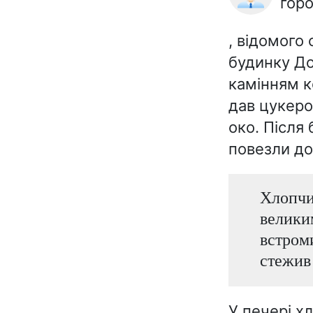
горо
, відомого 
будинку До
камінням к
дав цукеро
око. Після
повезли до 
Хлопчис
велики
встроми
стежив 
У печері х