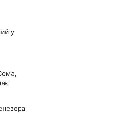
ий у
Сема,
чає
бенезера