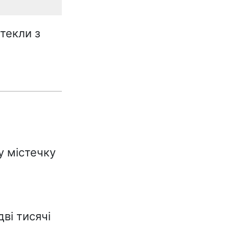
втекли з
у містечку
ві тисячі