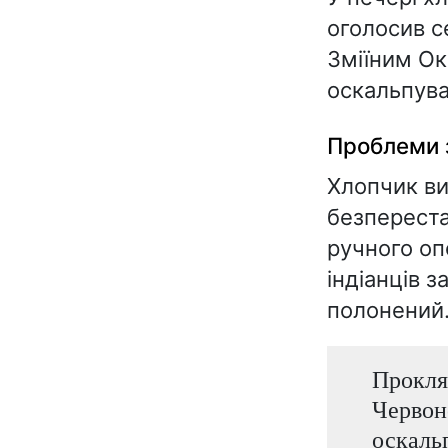
оголосив с
Зміїним Ок
оскальпува
Проблеми 
Хлопчик ви
безпереста
ручного оп
індіанців з
полонений
Прокля
Червоно
оскаль