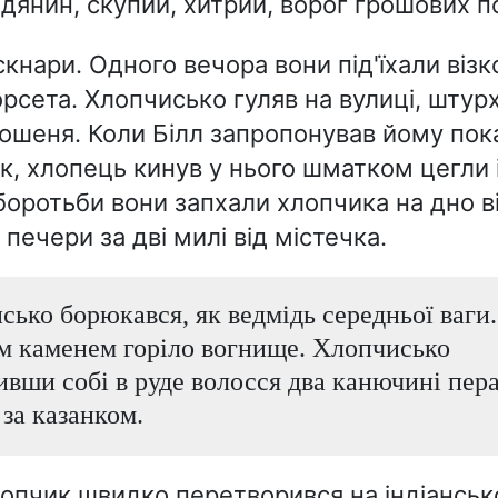
дянин, скупий, хитрий, ворог грошових п
скнари. Одного вечора вони під'їхали віз
рсета. Хлопчисько гуляв на вулиці, шту
ошеня. Коли Білл запропонував йому пок
к, хлопець кинув у нього шматком цегли і
 боротьби вони запхали хлопчика на дно ві
печери за дві милі від містечка.
ько борюкався, як ведмідь середньої ваги..
м каменем горіло вогнище. Хлопчисько
вши собі в руде волосся два канючині пера
за казанком.
лопчик швидко перетворився на індіанськ