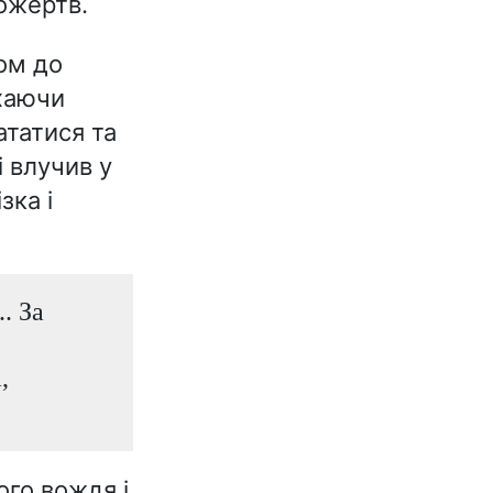
ожертв.
ком до
рхаючи
ататися та
 влучив у
зка і
. За
,
ого вождя і