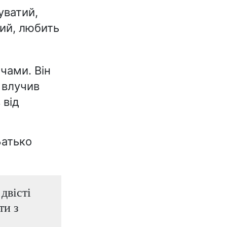
уватий,
ий, любить
чами. Він
 влучив
 від
Батько
двісті
ти з