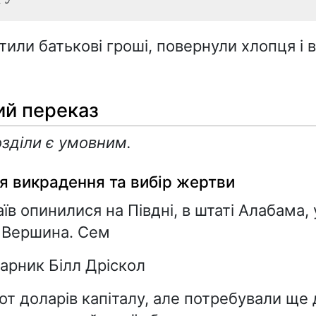
тили батькові гроші, повернули хлопця і 
ий переказ
озділи є умовним.
я викрадення та вибір жертви
їв опинилися на Півдні, в штаті Алабама, 
 Вершина. Сем
парник Білл Дріскол
от доларів капіталу, але потребували ще д