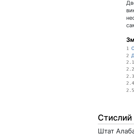
Дв
ви
не
са
Зм
С
1
Д
2
2.
2.
2.
2.
2.
Стислий
Штат Алаба