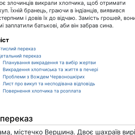
оє злочинців викрали хлопчика, щоб отримати
куп. Їхній бранець, граючи в індіанців, виявився
стерпним і довів їх до відчаю. Замість грошей, вон
мі заплатили батькові, аби він забрав сина.
іст
тислий переказ
етальний переказ
Планування викрадення та вибір жертви
1
Викрадення хлопчиська та життя в печері
2
Проблеми з Вождем Червоношкірих
3
Лист про викуп та несподівана відповідь
4
Повернення хлопчика та розплата
5
 переказ
ма, містечко Вершина. Двоє шахраїв вир