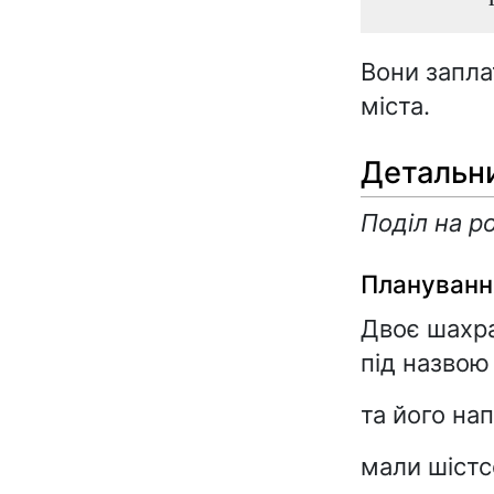
Вони запла
міста.
Детальн
Поділ на р
Плануванн
Двоє шахра
під назвою
та його на
мали шістс