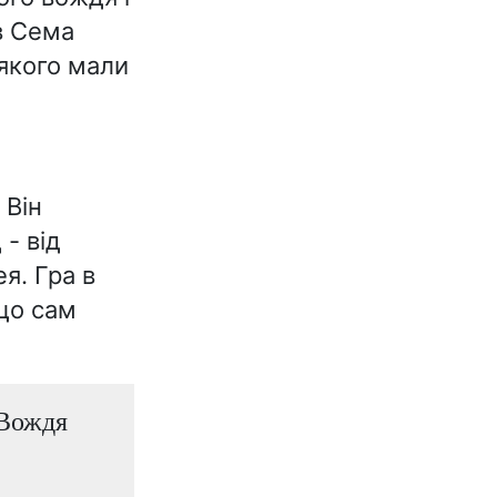
в Сема
якого мали
 Він
- від
я. Гра в
 що сам
 Вождя