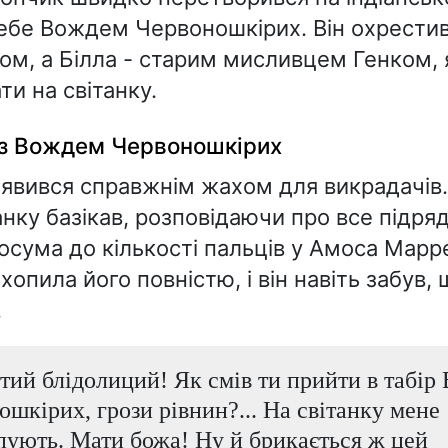
ебе Вождем Червоношкірих. Він охрести
ом, а Білла - старим мисливцем Генком, 
ти на світанку.
з Вождем Червоношкірих
явився справжнім жахом для викрадачів.
нку базікав, розповідаючи про все підряд 
осума до кількості пальців у Амоса Марре
ахопила його повністю, і він навіть забув,
.
тий блідолиций! Як смів ти прийти в табір
шкірих, грози рівнин?... На світанку мене
пують. Мати божа! Ну й брикається ж цей