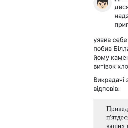
👦🏻
деся
над
приг
уявив себе
побив Білл
йому камен
витівок хло
Викрадачі 
відповів:
Приведі
п'ятдес
ваших 