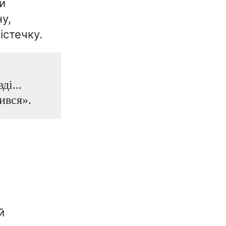
и
у,
істечку.
ді...
ився».
й