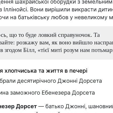
ення шахрайської оборудки з земельним
в Іллінойсі. Вони вирішили викрасти дитин
чи на батьківську любов у невеликому м
сь, що то буде ловкий справуночок. Та
айте: розкажу вам, як воно вийшло насправ
в згодом Білл, «тієї миті розум нам потьмар
 хлопчиська та життя в печері
брали десятирічного Джонні Дорсета
сина заможного Ебенезера Дорсета
енезер Дорсет
— батько Джонні, шановни