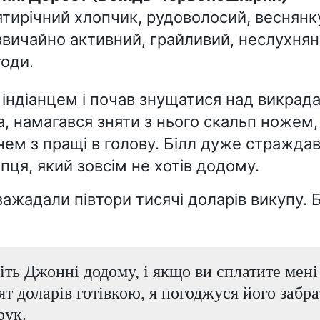
тирічний хлопчик, рудоволосий, веснянк
звичайно активний, грайливий, неслухнян
оди.
 індіанцем і почав знущатися над викрада
а, намагався зняти з нього скальп ножем,
ем з пращі в голову. Білл дуже страждав
пця, який зовсім не хотів додому.
зажадали півтори тисячі доларів викупу. 
ть Джонні додому, і якщо ви сплатите мені 
ят доларів готівкою, я погоджуся його забра
рук.