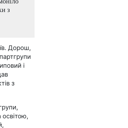
омоніло
ки з
їв. Дорош,
 партгрупи
циповий і
щав
тів з
групи,
 освітою,
й,