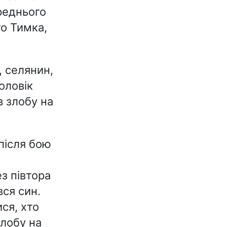
реднього
го Тимка,
, селянин,
оловік
в злобу на
 після бою
з півтора
вся син.
ся, хто
злобу на