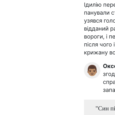
Ідилію пере
панували с
узявся гол
відданий р
вороги, і 
після чого
крижану во
Ок
👨🏽
згод
спра
зап
"Син пі