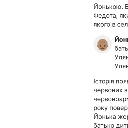
Йонькою. В
Федота, як
якого в се
Йо
👴🏽
бать
Улян
Улян
Історія по
червоних з
червоноарм
року повер
Йонька жор
батько дити