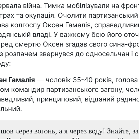
рвала війна: Тимка мобілізували на фронт
трах та окупація. Очолити партизанський 
ова колгоспу Оксен Гамалія, справедливи
адянській владі. У важкому бою його ото
перед смертю Оксен згадав свого сина-фр
 із розпачем звернувся до односельчан і 
ду:
сен Гамалія
— чоловік 35-40 років, голова
ом командир партизанського загону, чол
ведливий, принциповий, відданий радянсь
альний.
шов через вогонь, а я через воду! Знайте, за