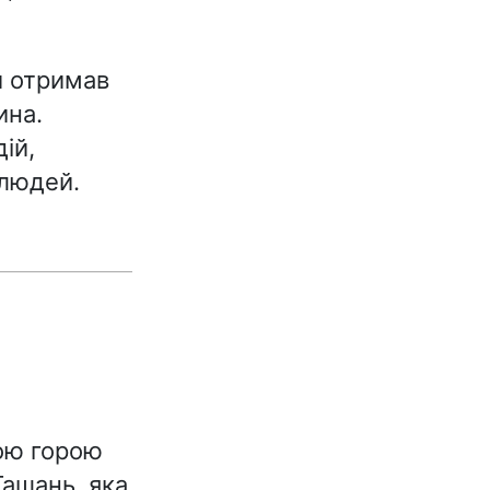
и отримав
ина.
ій,
 людей.
ою горою
Ташань, яка