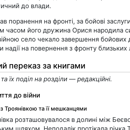
ичний до влади.
ав поранення на фронті, за бойові заслуг
м часом його дружина Орися народила с
ійною село чекало завершення бойових д
 надії на повернення з фронту близьких
й переказ за книгами
та їх поділ на розділи — редакційні.
иття до війни
з Троянівкою та її мешканцями
івка розташовувалося в долині між Беєв
ьким шляхом. Неподалік протікала річка 