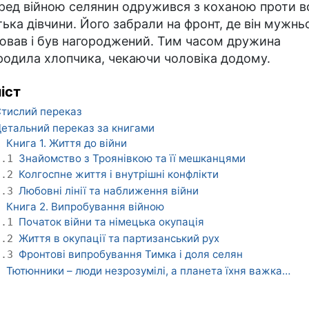
ред війною селянин одружився з коханою проти в
тька дівчини. Його забрали на фронт, де він мужнь
ював і був нагороджений. Тим часом дружина
родила хлопчика, чекаючи чоловіка додому.
іст
тислий переказ
етальний переказ за книгами
Книга 1. Життя до війни
1
Знайомство з Троянівкою та її мешканцями
1.1
Колгоспне життя і внутрішні конфлікти
1.2
Любовні лінії та наближення війни
1.3
Книга 2. Випробування війною
2
Початок війни та німецька окупація
2.1
Життя в окупації та партизанський рух
2.2
Фронтові випробування Тимка і доля селян
2.3
Тютюнники – люди незрозумілі, а планета їхня важка…
3