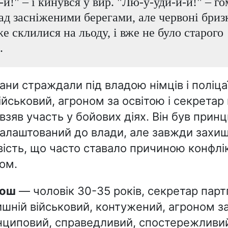
и!" – і кинувся у вир. "Лю-у-уди-и-и!" – г
ад засніженими берегами, але червоні бриз
е склилися на льоду, і вже не було старого
.
ни страждали під владою німців і поліца
ійськовий, агроном за освітою і секретар
 взяв участь у бойових діях. Він був прин
алаштований до влади, але завжди захи
ість, що часто ставало причиною конфлік
ом.
рош
— чоловік 30-35 років, секретар парт
шній військовий, контужений, агроном за
нциповий, справедливий, спостережливи