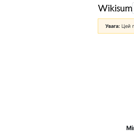
Увага:
Цей п
Мі