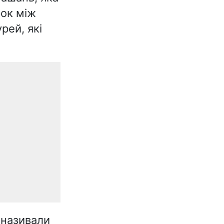
рок між
рей, які
 називали