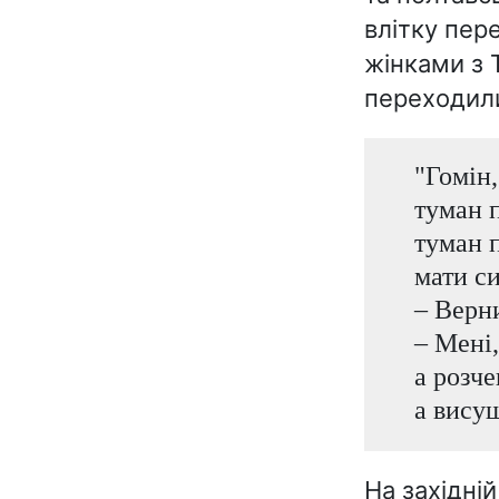
влітку пер
жінками з 
переходили
"Гомін,
туман 
туман 
мати с
– Верни
– Мені
а розче
а вису
На західні