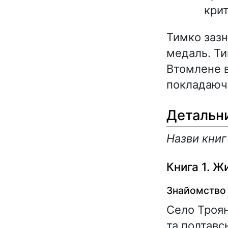
крит
Тимко зазн
медаль. Ти
Втомлене в
покладаючи
Детальни
Назви книг 
Книга 1. Ж
Знайомство 
Село Троян
та полтавс