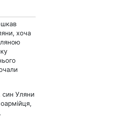
мешкав
ляни, хоча
Уляною
чку
нього
очали
, син Уляни
ноармійця,
,