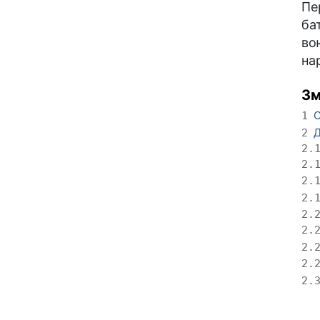
Пе
ба
во
на
Зм
С
1
Д
2
2.
2.
2.
2.
2.
2.
2.
2.
2.