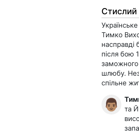
Стислий
Українське
Тимко Вихо
насправді 
після бою 
заможного 
шлюбу. Нез
спільне жит
Ти
👨🏽
та Й
висо
запа