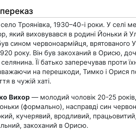
 переказ
 село Троянівка, 1930–40-і роки. У селі 
р, який виховувався в родині Йоньки й У
був сином червоноармійця, врятованого 
1920 року. Він був закоханий в Орисю, до
селянина. Її батько заперечував проти їх
важаючи на перешкоди, Тимко і Орися п
тя в чужій хаті.
мко Вихор
— молодий чоловік 20-25 років
оньки (формально), насправді син черво
кий, кучерявий, вродливий, працьовитий
льний, закоханий в Орисю.