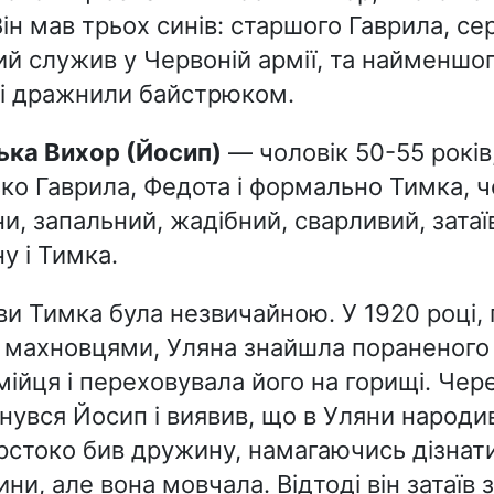
ін мав трьох синів: старшого Гаврила, се
ий служив у Червоній армії, та найменшо
лі дражнили байстрюком.
нька Вихор (Йосип)
— чоловік 50-55 років
ко Гаврила, Федота і формально Тимка, ч
и, запальний, жадібний, сварливий, затаї
у і Тимка.
яви Тимка була незвичайною. У 1920 році,
 махновцями, Уляна знайшла пораненого
ійця і переховувала його на горищі. Чере
нувся Йосип і виявив, що в Уляни народи
стоко бив дружину, намагаючись дізнати
ни, але вона мовчала. Відтоді він затаїв 