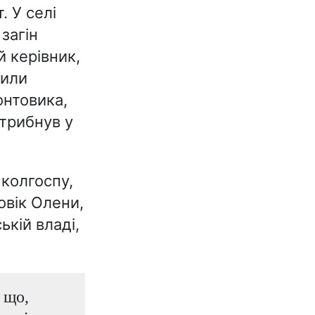
. У селі
загін
й керівник,
чили
онтовика,
стрибнув у
 колгоспу,
овік Олени,
кій владі,
 що,