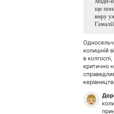
люди-и-
ще пон
виру уж
Гамалії
Односельча
колишній в
в колгоспі,
критично н
справедлив
керівництв
До
👨🏼
коли
при