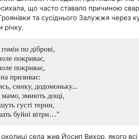
есихала, що часто ставало причиною сва
Троянівки та сусіднього Залужжя через ку
 річку.
 гомін по діброві,
поле покриває,
поле покриває,
ина призиває:
сь, синку, додомоньку...
, мамо, змиють дощі,
шуть густі терни,
шать буйні вітри…"
й околиці села жив Йосип Вихор, якого всі