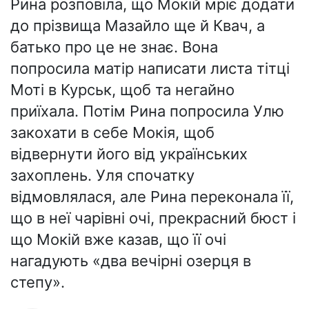
Рина розповіла, що Мокій мріє додати
до прізвища Мазайло ще й Квач, а
батько про це не знає. Вона
попросила матір написати листа тітці
Моті в Курськ, щоб та негайно
приїхала. Потім Рина попросила Улю
закохати в себе Мокія, щоб
відвернути його від українських
захоплень. Уля спочатку
відмовлялася, але Рина переконала її,
що в неї чарівні очі, прекрасний бюст і
що Мокій вже казав, що її очі
нагадують «два вечірні озерця в
степу».