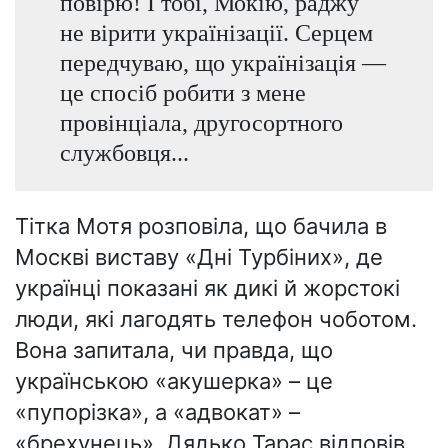
повірю! І тобі, Мокію, раджу
не вірити українізації. Серцем
передчуваю, що українізація —
це спосіб робити з мене
провінціала, другосортного
службовця...
Тітка Мотя розповіла, що бачила в
Москві виставу «Дні Турбіних», де
українці показані як дикі й жорстокі
люди, які лагодять телефон чоботом.
Вона запитала, чи правда, що
українською «акушерка» – це
«пупорізка», а «адвокат» –
«брехунець». Дядько Тарас відповів,