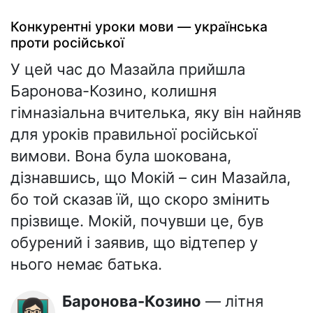
Конкурентні уроки мови — українська
проти російської
У цей час до Мазайла прийшла
Баронова-Козино, колишня
гімназіальна вчителька, яку він найняв
для уроків правильної російської
вимови. Вона була шокована,
дізнавшись, що Мокій – син Мазайла,
бо той сказав їй, що скоро змінить
прізвище. Мокій, почувши це, був
обурений і заявив, що відтепер у
нього немає батька.
Баронова-Козино
— літня
👩🏻‍🏫