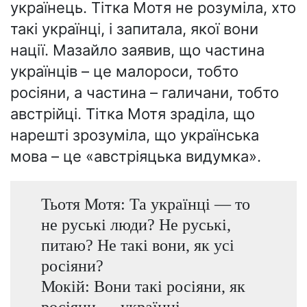
українець. Тітка Мотя не розуміла, хто
такі українці, і запитала, якої вони
нації. Мазайло заявив, що частина
українців – це малороси, тобто
росіяни, а частина – галичани, тобто
австрійці. Тітка Мотя зраділа, що
нарешті зрозуміла, що українська
мова – це «австріяцька видумка».
Тьотя Мотя: Та українці — то
не руські люди? Не руські,
питаю? Не такі вони, як усі
росіяни?
Мокій: Вони такі росіяни, як
росіяни — українці...