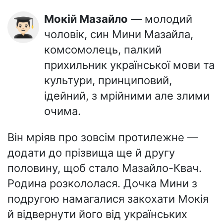
Мокій Мазайло
— молодий
👨🏻‍🎓
чоловік, син Мини Мазайла,
комсомолець, палкий
прихильник української мови та
культури, принциповий,
ідейний, з мрійними але злими
очима.
Він мріяв про зовсім протилежне —
додати до прізвища ще й другу
половину, щоб стало Мазайло-Квач.
Родина розкололася. Дочка Мини з
подругою намагалися закохати Мокія
й відвернути його від українських