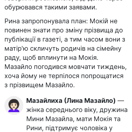
обурювався такими заявами.
Рина запропонувала план: Мокій не
повинен знати про зміну прізвища до
публікації в газеті, а тим часом вони з
матір'ю скличуть родичів на сімейну
раду, щоб вплинути на Мокія.
Мазайло погодився мовчати тиждень,
хоча йому не терпілося попрощатися
з прізвищем Мазайло.
Мазайлиха (Лина Мазайло)
—
👩🏻‍🦱
жінка середнього віку, дружина
Мини Мазайла, мати Мокія та
Рини, підтримує чоловіка у