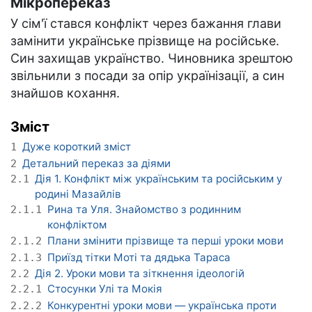
Мікропереказ
У сім'ї стався конфлікт через бажання глави
замінити українське прізвище на російське.
Син захищав українство. Чиновника зрештою
звільнили з посади за опір українізації, а син
знайшов кохання.
Зміст
Дуже короткий зміст
1
Детальний переказ за діями
2
Дія 1. Конфлікт між українським та російським у
2.1
родині Мазайлів
Рина та Уля. Знайомство з родинним
2.1.1
конфліктом
Плани змінити прізвище та перші уроки мови
2.1.2
Приїзд тітки Моті та дядька Тараса
2.1.3
Дія 2. Уроки мови та зіткнення ідеологій
2.2
Стосунки Улі та Мокія
2.2.1
Конкурентні уроки мови — українська проти
2.2.2