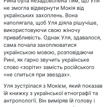
Рина була незадоволена тим, що Уля
не змогла відвернути Мокія від
українських захоплень. Вона
наполягала, щоб Уля діяла рішучіше,
використовуючи свою жіночу
привабливість. Однак Уля, здавалося,
сама почала захоплюватися
українською мовою, розповідаючи
Рині, як гарно звучить українське
слово «зоріти» замість російського
«не спиться при звездах».
Уля зустрілася з Мокієм, який показав
їй книжку з української етнографії та
антропології. Він виміряв їй голову і