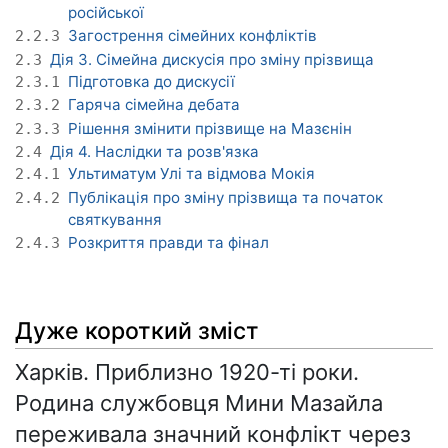
російської
Загострення сімейних конфліктів
2.2.3
Дія 3. Сімейна дискусія про зміну прізвища
2.3
Підготовка до дискусії
2.3.1
Гаряча сімейна дебата
2.3.2
Рішення змінити прізвище на Мазєнін
2.3.3
Дія 4. Наслідки та розв'язка
2.4
Ультиматум Улі та відмова Мокія
2.4.1
Публікація про зміну прізвища та початок
2.4.2
святкування
Розкриття правди та фінал
2.4.3
Дуже короткий зміст
Харків. Приблизно 1920-ті роки.
Родина службовця Мини Мазайла
переживала значний конфлікт через