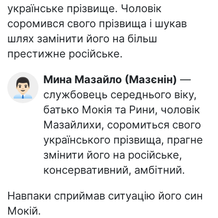
українське прізвище. Чоловік
соромився свого прізвища і шукав
шлях замінити його на більш
престижне російське.
Мина Мазайло (Мазєнін)
—
👨🏻‍💼
службовець середнього віку,
батько Мокія та Рини, чоловік
Мазайлихи, соромиться свого
українського прізвища, прагне
змінити його на російське,
консервативний, амбітний.
Навпаки сприймав ситуацію його син
Мокій.