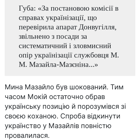
Губа: «За постановою комісії в
справах українізації, що
перевірила апарат Донвугілля,
звільнено з посади за
систематичний і зловмисний
опір українізації службовця М.
М. Мазайла-Мазєніна...»
Мина Мазайло був шокований. Тим
часом Мокій остаточно обрав
українську позицію й порозумівся зі
своєю коханою. Спроба відкинути
українство у Мазайлів повністю
провалилася.