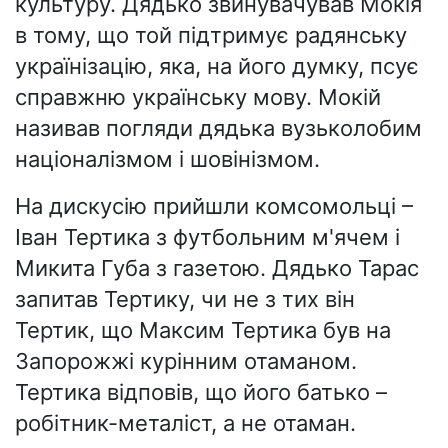
культуру. Дядько звинувачував Мокія
в тому, що той підтримує радянську
українізацію, яка, на його думку, псує
справжню українську мову. Мокій
називав погляди дядька вузьколобим
націоналізмом і шовінізмом.
На дискусію прийшли комсомольці –
Іван Тертика з футбольним м'ячем і
Микита Губа з газетою. Дядько Тарас
запитав Тертику, чи не з тих він
Тертик, що Максим Тертика був на
Запорожжі курінним отаманом.
Тертика відповів, що його батько –
робітник-металіст, а не отаман.