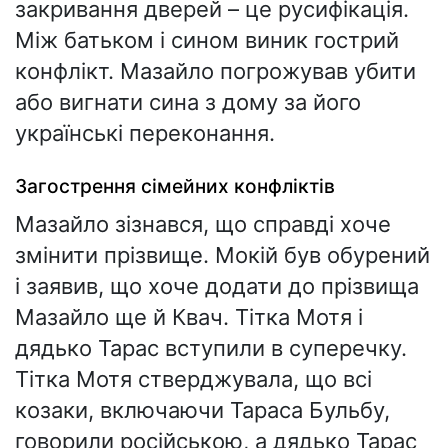
закривання дверей – це русифікація.
Між батьком і сином виник гострий
конфлікт. Мазайло погрожував убити
або вигнати сина з дому за його
українські переконання.
Загострення сімейних конфліктів
Мазайло зізнався, що справді хоче
змінити прізвище. Мокій був обурений
і заявив, що хоче додати до прізвища
Мазайло ще й Квач. Тітка Мотя і
дядько Тарас вступили в суперечку.
Тітка Мотя стверджувала, що всі
козаки, включаючи Тараса Бульбу,
говорили російською, а дядько Тарас