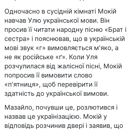
Одночасно в сусідній кімнаті Мокій
навчав Улю української мови. Він
просив її читати народну пісню «Брат і
сестра» і пояснював, що в українській
мові звук «г» вимовляється м'яко, а
не як російське «ґ». Коли Уля
розчулилася від жалісної пісні, Мокій
попросив її вимовити слово
«п'ятниця», щоб перевірити її
здатність до української вимови.
Мазайло, почувши це, розлютився і
назвав це українізацією. Мокій у
відповідь розчинив двері і заявив, що