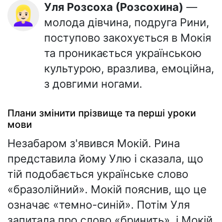
Уля Розсоха (Розсохина)
—
👱🏻‍♀️
молода дівчина, подруга Рини,
поступово закохується в Мокія
та проникається українською
культурою, вразлива, емоційна,
з довгими ногами.
Плани змінити прізвище та перші уроки
мови
Незабаром з'явився Мокій. Рина
представила йому Улю і сказала, що
тій подобається українське слово
«бразолійний». Мокій пояснив, що це
означає «темно-синій». Потім Уля
запитала про слово «бринить», і Мокій