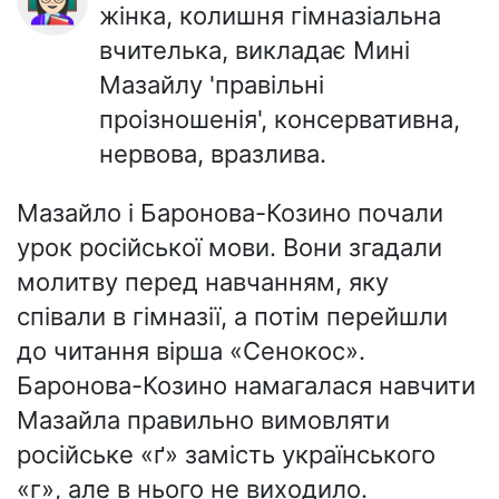
жінка, колишня гімназіальна
вчителька, викладає Мині
Мазайлу 'правільні
проізношенія', консервативна,
нервова, вразлива.
Мазайло і Баронова-Козино почали
урок російської мови. Вони згадали
молитву перед навчанням, яку
співали в гімназії, а потім перейшли
до читання вірша «Сенокос».
Баронова-Козино намагалася навчити
Мазайла правильно вимовляти
російське «ґ» замість українського
«г», але в нього не виходило.