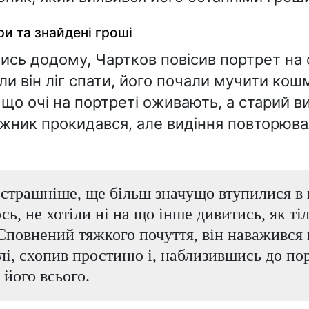
ри та знайдені гроші
сь додому, Чартков повісив портрет на с
оли він ліг спати, його почали мучити ко
 що очі на портреті оживають, а старий в
жник прокидався, але видіння повторюва
страшніше, ще більш значущо втупилися в н
сь, не хотіли ні на що інше дивитись, як ті
Сповнений тяжкого почуття, він наважився 
лі, схопив простиню і, наблизившись до пор
 його всього.