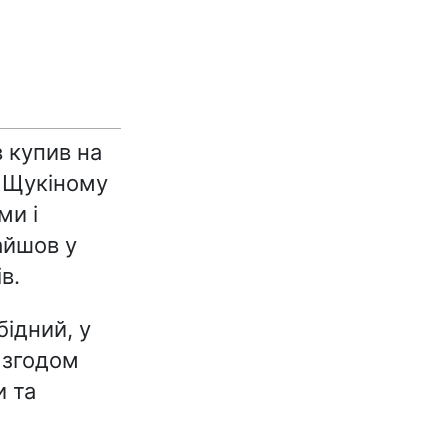
 купив на
а Щукіному
ми і
айшов у
в.
ідний, у
 згодом
 та