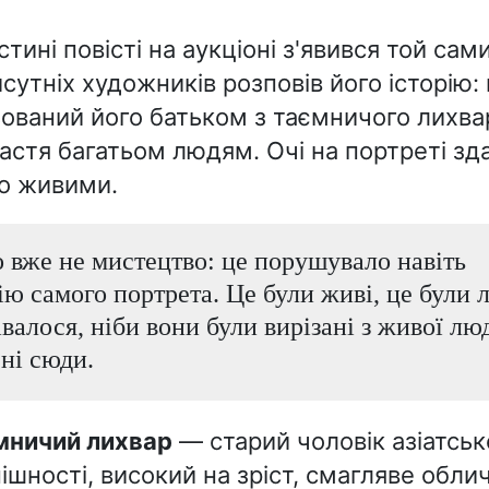
стині повісті на аукціоні з'явився той сам
исутніх художників розповів його історію:
ований його батьком з таємничого лихва
астя багатьом людям. Очі на портреті зд
о живими.
о вже не мистецтво: це порушувало навіть
ю самого портрета. Це були живі, це були 
авалося, ніби вони були вирізані з живої лю
ні сюди.
ємничий лихвар
— старий чоловік азіатськ
ішності, високий на зріст, смагляве облич