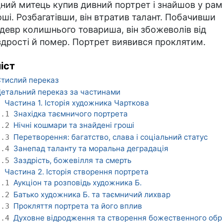
дний митець купив дивний портрет і знайшов у рам
оші. Розбагатівши, він втратив талант. Побачивши
девр колишнього товариша, він збожеволів від
здрості й помер. Портрет виявився проклятим.
іст
тислий переказ
етальний переказ за частинами
Частина 1. Історія художника Чарткова
1
Знахідка таємничого портрета
1.1
Нічні кошмари та знайдені гроші
1.2
Перетворення: багатство, слава і соціальний статус
1.3
Занепад таланту та моральна деградація
1.4
Заздрість, божевілля та смерть
1.5
Частина 2. Історія створення портрета
2
Аукціон та розповідь художника Б.
2.1
Батько художника Б. та таємничий лихвар
2.2
Прокляття портрета та його вплив
2.3
Духовне відродження та створення божественного обр
2.4