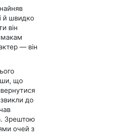
 найняв
і й швидко
и він
смакам
актер — він
ього
вши, що
овернутися
 звикли до
очав
а. Зрештою
ями очей з