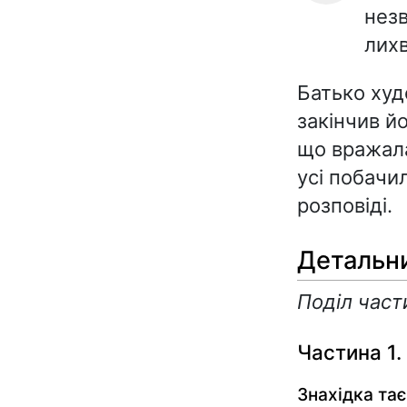
нез
лих
Батько худ
закінчив йо
що вражала
усі побачи
розповіді.
Детальни
Поділ част
Частина 1.
Знахідка та