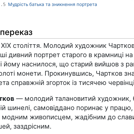
Мудрість батька та зникнення портрета
2.5
 переказ
 XIX століття. Молодий художник Чартков
оші дивний портрет старого в крамниці н
чі йому наснилося, що старий вийшов з ра
олоті монети. Прокинувшись, Чартков зн
ета справжній згорток із тисячею червінці
ртков
— молодий талановитий художник, б
ій шинелі, самовіддано поринає у працю,
є модним живописцем, жадібним до слави
ей, заздрісним.