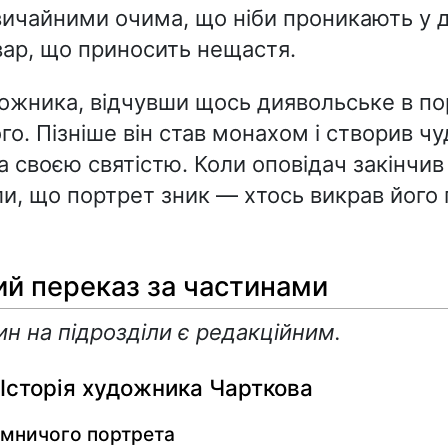
вичайними очима, що ніби проникають у 
вар, що приносить нещастя.
ожника, відчувши щось диявольське в пор
го. Пізніше він став монахом і створив чу
 своєю святістю. Коли оповідач закінчив
ли, що портрет зник — хтось викрав його 
й переказ за частинами
ин на підрозділи є редакційним.
 Історія художника Чарткова
ємничого портрета