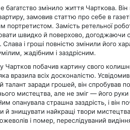
е багатство змінило життя Чарткова. Він
вартиру, замовив статтю про себе в газет
м портретистом. Замість ретельної робот
ювати швидко й поверхово, догоджаючи 
. Слава і гроші повністю змінили його хар
умілим, жадібним і заздрісним.
у Чартков побачив картину свого колишн
яка вразила всіх досконалістю. Усвідоми
ій талант заради грошей, він спробував п
ього мистецтва, але не зміг — його руки
Ним опанувала страшна заздрість, і він п
и й знищувати найкращі твори мистецтв
ожеволів і помер, переслідуваний видінн