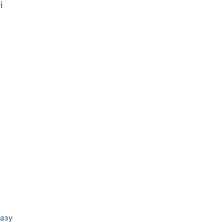
і
азу