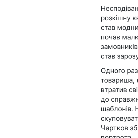
Несподіван
розкішну к
став модни
почав мал
замовників
став зароз
Одного раз
товариша, 
втратив св
до справжн
шаблонів. 
скуповуват
Чартков зб
портрета.