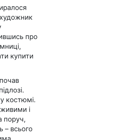
биралося
 художник
у
лившись про
амниці,
ати купити
 почав
підлозі.
му костюмі.
 живими і
а поруч,
ь – всього
има.