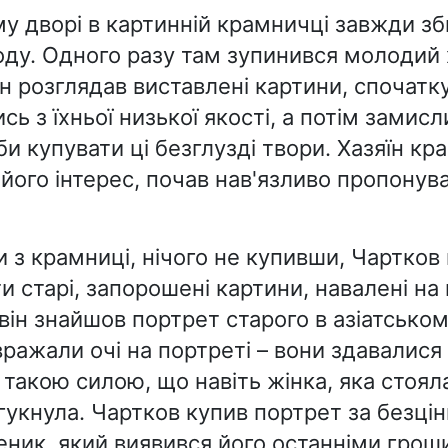
у дворі в картинній крамничці завжди з
оду. Одного разу там зупинився молодий
ін розглядав виставлені картини, спочатк
сь з їхньої низької якості, а потім замис
 би купувати ці безглузді твори. Хазяїн кр
його інтерес, почав нав'язливо пропонув
и з крамниці, нічого не купивши, Чартков
 старі, запорошені картини, навалені на 
він знайшов портрет старого в азіатсько
ражали очі на портреті – вони здавалися
 такою силою, що навіть жінка, яка стоял
гукнула. Чартков купив портрет за безцін
еник, який виявився його останніми грош