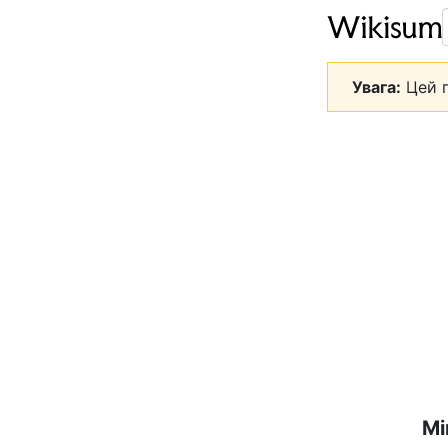
Увага:
Цей п
Мі