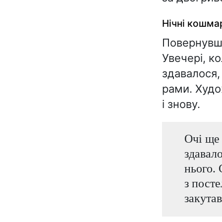
Нічні кошма
Повернувши
Увечері, к
здавалося,
рами. Худо
і знову.
Очі ще 
здавало
нього. 
з посте
закутав