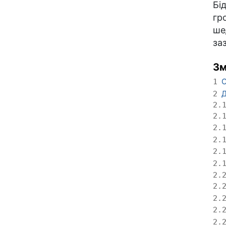
Бі
гр
ше
за
Зм
С
1
Д
2
2.
2.
2.
2.
2.
2.
2.
2.
2.
2.
2.