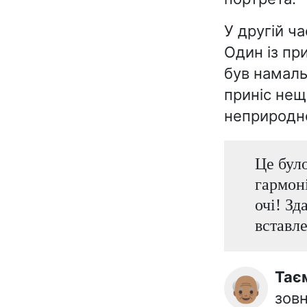
У другій ча
Один із пр
був намаль
приніс нещ
неприродн
Це бул
гармоні
очі! Зд
вставле
Та
👴🏽
зовн