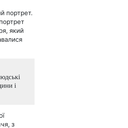
ий портрет.
 портрет
ря, який
авалися
людські
дини і
ої
чя, з