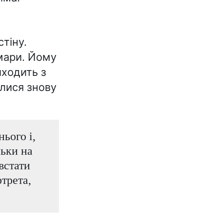
тіну.
шмари. Йому
иходить з
лися знову
ього і,
льки на
встати
трета,