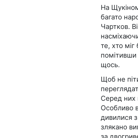
На Щукіном
багато нар
Чартков. В
насміхаючи
те, хто міг
помітивши 
щось.
Щоб не піт
переглядати
Серед них 
Особливо в
дивилися з
злякано ви
за двогрив