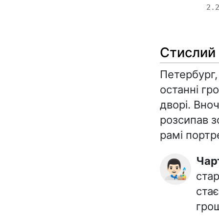
2.
Стислий
Петербург,
останні гр
дворі. Вно
розсипав з
рамі портр
Ча
👨🏻‍🎨
стар
ста
грош