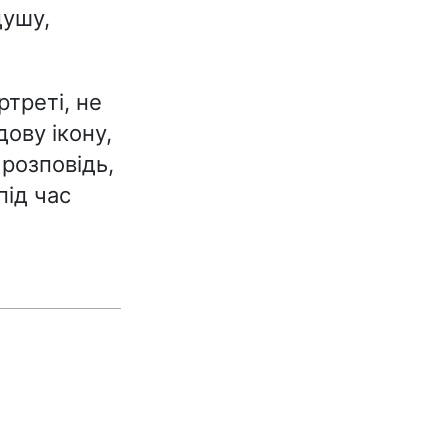
душу,
треті, не
дову ікону,
 розповідь,
під час