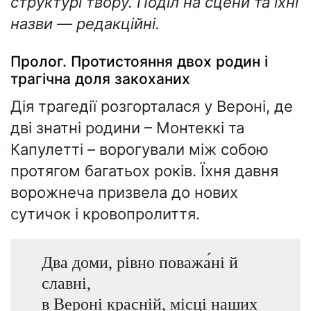
структурі твору. Поділ на сцени та їхні
назви — редакційні.
Пролог. Протистояння двох родин і
трагічна доля закоханих
Дія трагедії розгорталася у Вероні, де
дві знатні родини – Монтеккі та
Капулетті – ворогували між собою
протягом багатьох років. Їхня давня
ворожнеча призвела до нових
сутичок і кровопролиття.
Два доми, рівно поважа́ні й
славні,
в Вероні красній, місці наших