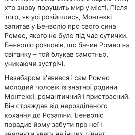
хто знову порушить мир у місті. Після
того, як усі розійшлися, Монтеккі
запитав у Бенволіо про свого сина
Ромео, якого не було під час сутички.
Бенволіо розповів, що бачив Ромео на
світанку – той блукав самотньо,
уникаючи зустрічі.
Незабаром з'явився і сам Ромео –
молодий чоловік із знатної родини
Монтеккі, романтичний і пристрасний.
Він страждав від нерозділеного
кохання до Розаліни. Бенволіо
порадив йому забути про неї і
звернути увагу на інших дівчат.