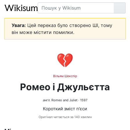
Пошук
Пер
Увага:
Цей переказ було створено ШІ, тому
він може містити помилки.
💔
Вільям Шекспір
Ромео і Джульєтта
англ.
Romeo and Juliet · 1597
Короткий зміст п'єси
Оригінал читається за 140 хвилин