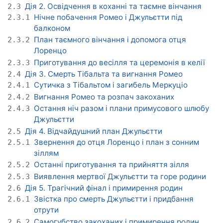
Дія 2. Освідчення в коханні та таємне вінчання
2.3
Нічне побачення Ромео і Джульєтти під
2.3.1
балконом
План таємного вінчання і допомога отця
2.3.2
Лоренцо
Приготування до весілля та церемонія в келії
2.3.3
Дія 3. Смерть Тібальта та вигнання Ромео
2.4
Сутичка з Тібальтом і загибель Меркуціо
2.4.1
Вигнання Ромео та розпач закоханих
2.4.2
Остання ніч разом і плани примусового шлюбу
2.4.3
Джульєтти
Дія 4. Відчайдушний план Джульєтти
2.5
Звернення до отця Лоренцо і план з сонним
2.5.1
зіллям
Останні приготування та прийняття зілля
2.5.2
Виявлення мертвої Джульєтти та горе родини
2.5.3
Дія 5. Трагічний фінал і примирення родин
2.6
Звістка про смерть Джульєтти і придбання
2.6.1
отрути
Самогубство закоханих і примирення родин
2.6.2