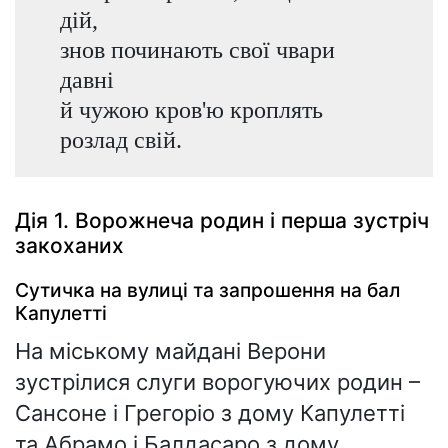
дій,
знов починають свої чвари
давні
й чужою кров'ю кроплять
розлад свій.
Дія 1. Ворожнеча родин і перша зустріч
закоханих
Сутичка на вулиці та запрошення на бал
Капулетті
На міському майдані Верони
зустрілися слуги ворогуючих родин –
Сансоне і Грегоріо з дому Капулетті
та Абрамо і Балдасаро з дому