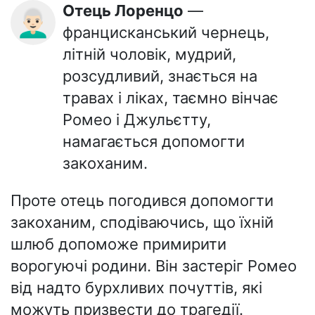
Отець Лоренцо
—
👨🏻‍🦳
францисканський чернець,
літній чоловік, мудрий,
розсудливий, знається на
травах і ліках, таємно вінчає
Ромео і Джульєтту,
намагається допомогти
закоханим.
Проте отець погодився допомогти
закоханим, сподіваючись, що їхній
шлюб допоможе примирити
ворогуючі родини. Він застеріг Ромео
від надто бурхливих почуттів, які
можуть призвести до трагедії.