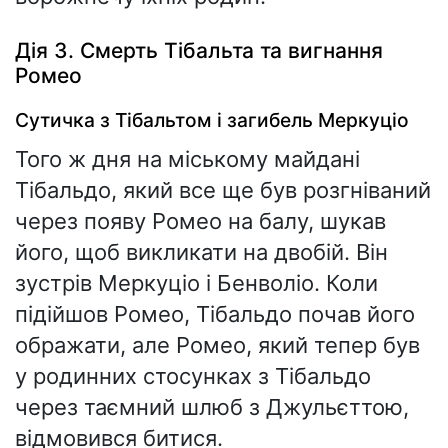
Дія 3. Смерть Тібальта та вигнання
Ромео
Сутичка з Тібальтом і загибель Меркуціо
Того ж дня на міському майдані
Тібальдо, який все ще був розгніваний
через появу Ромео на балу, шукав
його, щоб викликати на двобій. Він
зустрів Меркуціо і Бенволіо. Коли
підійшов Ромео, Тібальдо почав його
ображати, але Ромео, який тепер був
у родинних стосунках з Тібальдо
через таємний шлюб з Джульєттою,
відмовився битися.