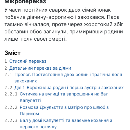
Мікропереказ
У часи постійних сварок двох сімей юнак
побачив дівчину-ворогиню і закохався. Пара
таємно вінчалася, проте через жорстокий збіг
обставин обоє загинули, примиривши родини
лише після своєї смерті.
Зміст
Стислий переказ
1
Детальний переказ за діями
2
Пролог. Протистояння двох родин і трагічна доля
2.1
закоханих
Дія 1. Ворожнеча родин і перша зустріч закоханих
2.2
Сутичка на вулиці та запрошення на бал
2.2.1
Капулетті
Розмова Джульєтти з матірю про шлюб з
2.2.2
Парисом
Бал у домі Капулетті та взаємне кохання з
2.2.3
першого погляду