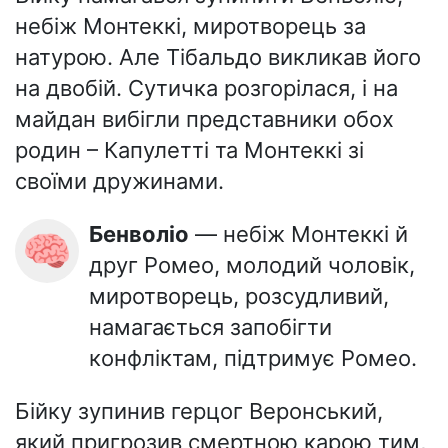
небіж Монтеккі, миротворець за
натурою. Але Тібальдо викликав його
на двобій. Сутичка розгорілася, і на
майдан вибігли представники обох
родин – Капулетті та Монтеккі зі
своїми дружинами.
Бенволіо
— небіж Монтеккі й
🧠
друг Ромео, молодий чоловік,
миротворець, розсудливий,
намагається запобігти
конфліктам, підтримує Ромео.
Бійку зупинив герцог Веронський,
який пригрозив смертною карою тим,