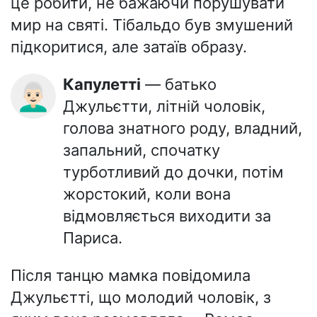
це робити, не бажаючи порушувати
мир на святі. Тібальдо був змушений
підкоритися, але затаїв образу.
Капулетті
— батько
👨🏻‍🦳
Джульєтти, літній чоловік,
голова знатного роду, владний,
запальний, спочатку
турботливий до дочки, потім
жорстокий, коли вона
відмовляється виходити за
Париса.
Після танцю мамка повідомила
Джульєтті, що молодий чоловік, з