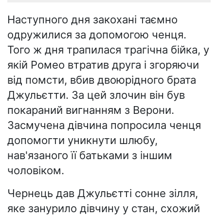
Наступного дня закохані таємно
одружилися за допомогою ченця.
Того ж дня трапилася трагічна бійка, у
якій Ромео втратив друга і згоряючи
від помсти, вбив двоюрідного брата
Джульєтти. За цей злочин він був
покараний вигнанням з Верони.
Засмучена дівчина попросила ченця
допомогти уникнути шлюбу,
нав'язаного її батьками з іншим
чоловіком.
Чернець дав Джульєтті сонне зілля,
яке занурило дівчину у стан, схожий