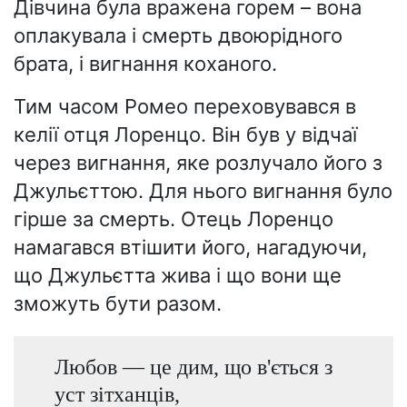
Дівчина була вражена горем – вона
оплакувала і смерть двоюрідного
брата, і вигнання коханого.
Тим часом Ромео переховувався в
келії отця Лоренцо. Він був у відчаї
через вигнання, яке розлучало його з
Джульєттою. Для нього вигнання було
гірше за смерть. Отець Лоренцо
намагався втішити його, нагадуючи,
що Джульєтта жива і що вони ще
зможуть бути разом.
Любов — це дим, що в'ється з
уст зітханців,