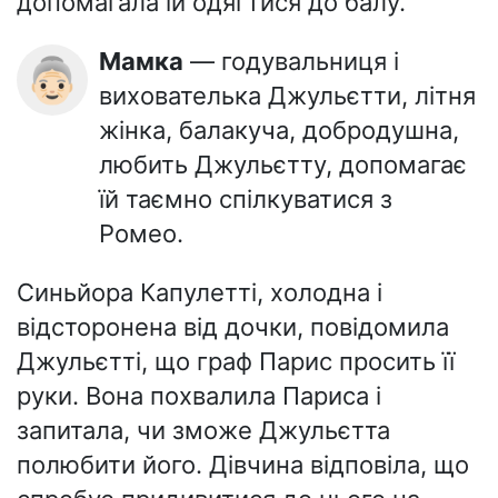
допомагала їй одягтися до балу.
Мамка
— годувальниця і
👵🏻
вихователька Джульєтти, літня
жінка, балакуча, добродушна,
любить Джульєтту, допомагає
їй таємно спілкуватися з
Ромео.
Синьйора Капулетті, холодна і
відсторонена від дочки, повідомила
Джульєтті, що граф Парис просить її
руки. Вона похвалила Париса і
запитала, чи зможе Джульєтта
полюбити його. Дівчина відповіла, що