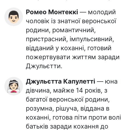
Ромео Монтеккі
— молодий
👨🏻
чоловік із знатної веронської
родини, романтичний,
пристрасний, імпульсивний,
відданий у коханні, готовий
пожертвувати життям заради
Джульєтти.
Джульєтта Капулетті
— юна
👰🏻
дівчина, майже 14 років, з
багатої веронської родини,
розумна, рішуча, віддана в
коханні, готова піти проти волі
батьків заради кохання до