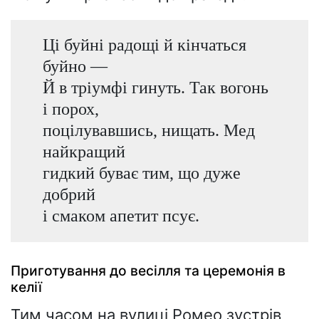
Ці буйні радощі й кінчаться
буйно —
Й в тріумфі гинуть. Так вогонь
і порох,
поцілувавшись, нищать. Мед
найкращий
гидкий буває тим, що дуже
добрий
і смаком апетит псує.
Приготування до весілля та церемонія в
келії
Тим часом на вулиці Ромео зустрів