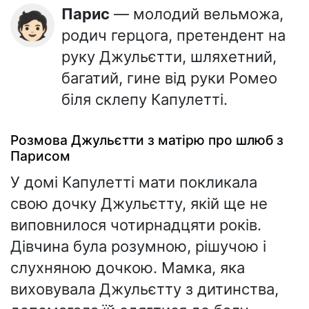
Парис
— молодий вельможа,
🧑🏻
родич герцога, претендент на
руку Джульєтти, шляхетний,
багатий, гине від руки Ромео
біля склепу Капулетті.
Розмова Джульєтти з матірю про шлюб з
Парисом
У домі Капулетті мати покликала
свою дочку Джульєтту, якій ще не
виповнилося чотирнадцяти років.
Дівчина була розумною, рішучою і
слухняною дочкою. Мамка, яка
виховувала Джульєтту з дитинства,