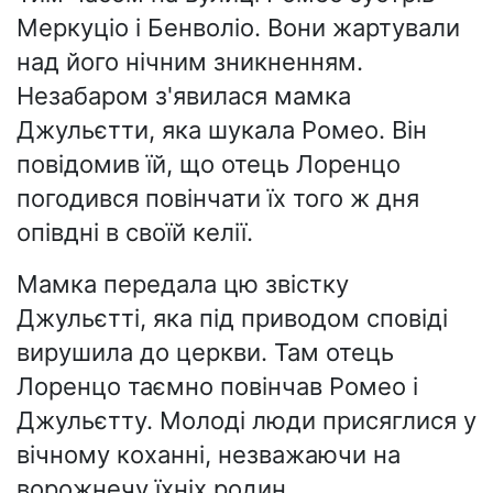
Меркуціо і Бенволіо. Вони жартували
над його нічним зникненням.
Незабаром з'явилася мамка
Джульєтти, яка шукала Ромео. Він
повідомив їй, що отець Лоренцо
погодився повінчати їх того ж дня
опівдні в своїй келії.
Мамка передала цю звістку
Джульєтті, яка під приводом сповіді
вирушила до церкви. Там отець
Лоренцо таємно повінчав Ромео і
Джульєтту. Молоді люди присяглися у
вічному коханні, незважаючи на
ворожнечу їхніх родин.