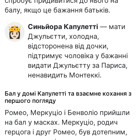
спробує придивитися до нього на
балу, якщо це бажання батьків.
Синьйора Капулетті
— мати
👸🏻
Джульєтти, холодна,
відсторонена від дочки,
підтримує чоловіка у бажанні
видати Джульєтту за Париса,
ненавидить Монтеккі.
Бал у домі Капулетті та взаємне кохання з
першого погляду
Ромео, Меркуціо і Бенволіо прийшли
на бал у масках. Меркуціо, родич
герцога і друг Ромео, був дотепним,