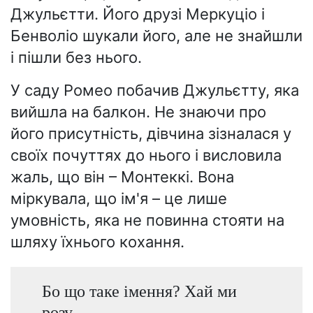
Джульєтти. Його друзі Меркуціо і
Бенволіо шукали його, але не знайшли
і пішли без нього.
У саду Ромео побачив Джульєтту, яка
вийшла на балкон. Не знаючи про
його присутність, дівчина зізналася у
своїх почуттях до нього і висловила
жаль, що він – Монтеккі. Вона
міркувала, що ім'я – це лише
умовність, яка не повинна стояти на
шляху їхнього кохання.
Бо що таке імення? Хай ми
розу