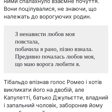
ними спалахнуло взаємне почуття.
Вони поцілувалися, не знаючи, що
належать до ворогуючих родин.
З ненависти любов моя
повстала,
побачила я рано, пізно взнала.
Предивно почалась любов моя,
що маю ворога любити я.
Тібальдо впізнав голос Ромео і хотів
викликати його на двобій, але
Капулетті, батько Джульєтти, владний
і запальний чоловік, заборонив йому