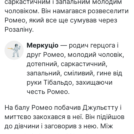
саркастичним і запальним молодим
чоловіком. Він намагався розвеселити
Ромео, який все ще сумував через
Розаліну.
Меркуціо
— родич герцога і
🤺
друг Ромео, молодий чоловік,
дотепний, саркастичний,
запальний, сміливий, гине від
руки Тібальдо, захищаючи
честь Ромео.
На балу Ромео побачив Джульєтту і
миттєво закохався в неї. Він підійшов
до дівчини і заговорив з нею. Між