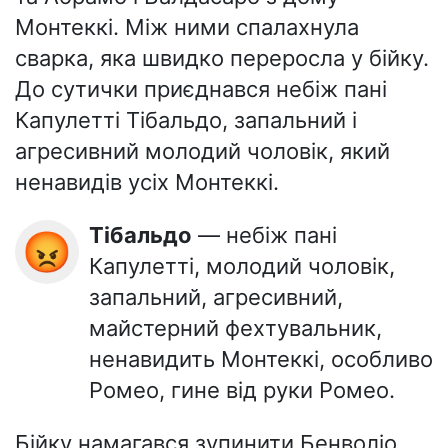
Монтеккі. Між ними спалахнула
сварка, яка швидко переросла у бійку.
До сутички приєднався небіж пані
Капулетті Тібальдо, запальний і
агресивний молодий чоловік, який
ненавидів усіх Монтеккі.
Тібальдо
— небіж пані
😡
Капулетті, молодий чоловік,
запальний, агресивний,
майстерний фехтувальник,
ненавидить Монтеккі, особливо
Ромео, гине від руки Ромео.
Бійку намагався зупинити Бенволіо,