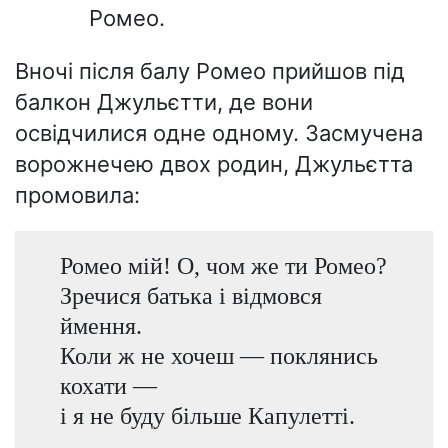
Ромео.
Вночі після балу Ромео прийшов під
балкон Джульєтти, де вони
освідчилися одне одному. Засмучена
ворожнечею двох родин, Джульєтта
промовила:
Ромео мій! О, чом же ти Ромео?
Зречися батька і відмовся
ймення.
Коли ж не хочеш — поклянись
кохати —
і я не буду більше Капулетті.