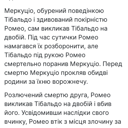
Меркуціо, обурений поведінкою
Тібальдо і здивований покірністю
Ромео, сам викликав Тібальдо на
двобій. Під час сутички Ромео
намагався їх розборонити, але
Тібальдо під рукою Ромео
смертельно поранив Меркуціо. Перед
смертю Меркуціо прокляв обидві
родини за їхню ворожнечу.
Розлючений смертю друга, Ромео
викликав Тібальдо на двобій і вбив
його. Усвідомивши наслідки свого
вчинку, Ромео втік з місця злочину за