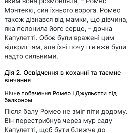
яким вона розмовляла, – Ромео
Монтеккі, син їхнього ворога. Ромео
також дізнався від мамки, що дівчина,
яка полонила його серце, – дочка
Капулетті. Обоє були вражені цим
відкриттям, але їхні почуття вже були
надто сильними.
Дія 2. Освідчення в коханні та таємне
вінчання
Нічне побачення Ромео і Джульєтти під
балконом
Після балу Ромео не зміг піти додому.
Він перестрибнув через мур саду
Капулетті, щоб бути ближче до