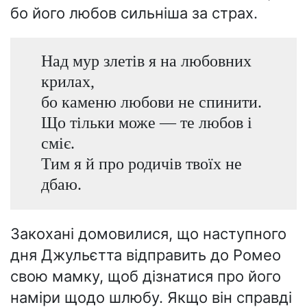
бо його любов сильніша за страх.
Над мур злетів я на любовних
крилах,
бо каменю любови не спинити.
Що тільки може — те любов і
сміє.
Тим я й про родичів твоїх не
дбаю.
Закохані домовилися, що наступного
дня Джульєтта відправить до Ромео
свою мамку, щоб дізнатися про його
наміри щодо шлюбу. Якщо він справді