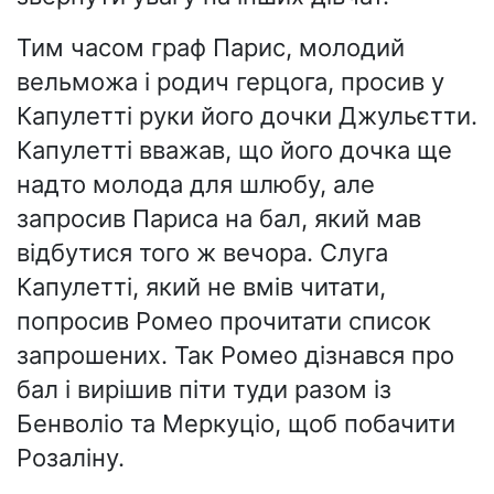
Тим часом граф Парис, молодий
вельможа і родич герцога, просив у
Капулетті руки його дочки Джульєтти.
Капулетті вважав, що його дочка ще
надто молода для шлюбу, але
запросив Париса на бал, який мав
відбутися того ж вечора. Слуга
Капулетті, який не вмів читати,
попросив Ромео прочитати список
запрошених. Так Ромео дізнався про
бал і вирішив піти туди разом із
Бенволіо та Меркуціо, щоб побачити
Розаліну.