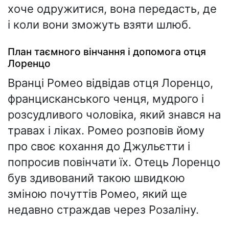
хоче одружитися, вона передасть, де
і коли вони зможуть взяти шлюб.
План таємного вінчання і допомога отця
Лоренцо
Вранці Ромео відвідав отця Лоренцо,
францисканського ченця, мудрого і
розсудливого чоловіка, який знався на
травах і ліках. Ромео розповів йому
про своє кохання до Джульєтти і
попросив повінчати їх. Отець Лоренцо
був здивований такою швидкою
зміною почуттів Ромео, який ще
недавно страждав через Розаліну.